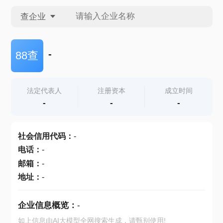
查企业
查企业
-
88查
查招投标
法定代表人
注册资本
成立时间
-
-
-
查产地
社会信用代码
：
-
电话
：
-
邮箱
：
-
地址
：
-
企业信息概览：
-
如上信息由AI大模型全网搜索生成，请甄别使用!