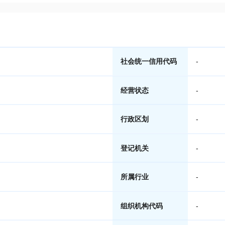
社会统一信用代码
-
经营状态
-
行政区划
-
登记机关
-
所属行业
-
组织机构代码
-