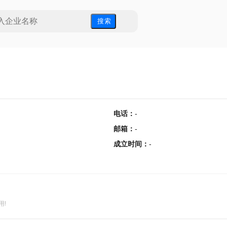
搜 索
电话
：
-
邮箱
：
-
成立时间
：
-
用!