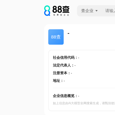
查企业
查企业
-
88查
查招投标
查产地
社会信用代码
：
-
法定代表人
：
-
注册资本
：
-
地址
：
-
企业信息概览：
-
如上信息由AI大模型全网搜索生成，请甄别使