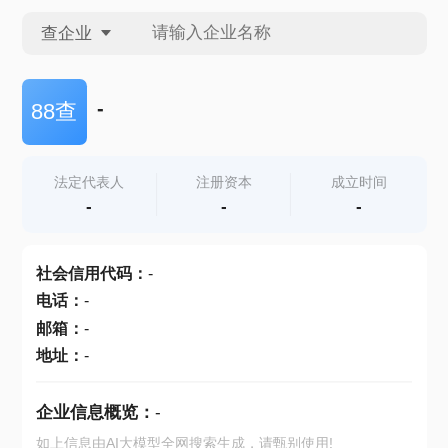
查企业
查企业
-
88查
查招投标
法定代表人
注册资本
成立时间
-
-
-
查产地
社会信用代码
：
-
电话
：
-
邮箱
：
-
地址
：
-
企业信息概览：
-
如上信息由AI大模型全网搜索生成，请甄别使用!