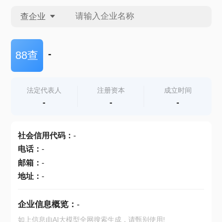
查企业
查企业
-
88查
查招投标
法定代表人
注册资本
成立时间
-
-
-
查产地
社会信用代码
：
-
电话
：
-
邮箱
：
-
地址
：
-
企业信息概览：
-
如上信息由AI大模型全网搜索生成，请甄别使用!