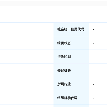
社会统一信用代码
-
经营状态
-
行政区划
-
登记机关
-
所属行业
-
组织机构代码
-