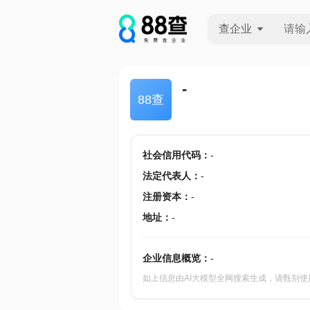
查企业
查企业
-
88查
查招投标
查产地
社会信用代码
：
-
法定代表人
：
-
注册资本
：
-
地址
：
-
企业信息概览：
-
如上信息由AI大模型全网搜索生成，请甄别使