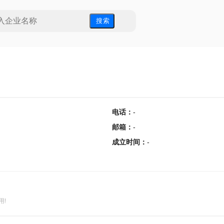
搜 索
电话
：
-
邮箱
：
-
成立时间
：
-
用!