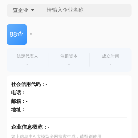
查企业
查企业
-
88查
查招投标
法定代表人
注册资本
成立时间
-
-
-
查产地
社会信用代码
：
-
电话
：
-
邮箱
：
-
地址
：
-
企业信息概览：
-
如上信息由AI大模型全网搜索生成，请甄别使用!