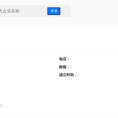
搜 索
电话
：
-
邮箱
：
-
成立时间
：
-
用!