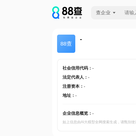
查企业
查企业
-
88查
查招投标
查产地
社会信用代码
：
-
法定代表人
：
-
注册资本
：
-
地址
：
-
企业信息概览：
-
如上信息由AI大模型全网搜索生成，请甄别使