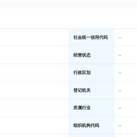
社会统一信用代码
-
经营状态
-
行政区划
-
登记机关
-
所属行业
-
组织机构代码
-