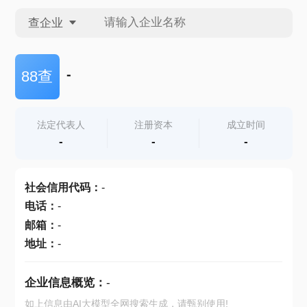
查企业
查企业
-
88查
查招投标
法定代表人
注册资本
成立时间
-
-
-
查产地
社会信用代码
：
-
电话
：
-
邮箱
：
-
地址
：
-
企业信息概览：
-
如上信息由AI大模型全网搜索生成，请甄别使用!