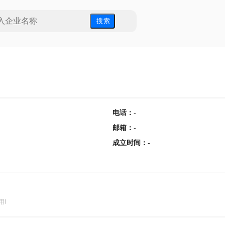
搜 索
电话
：
-
邮箱
：
-
成立时间
：
-
用!