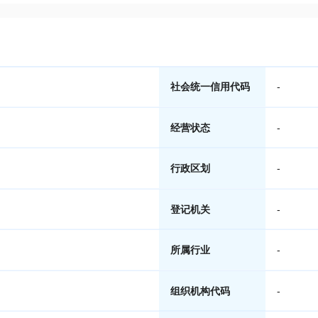
社会统一信用代码
-
经营状态
-
行政区划
-
登记机关
-
所属行业
-
组织机构代码
-