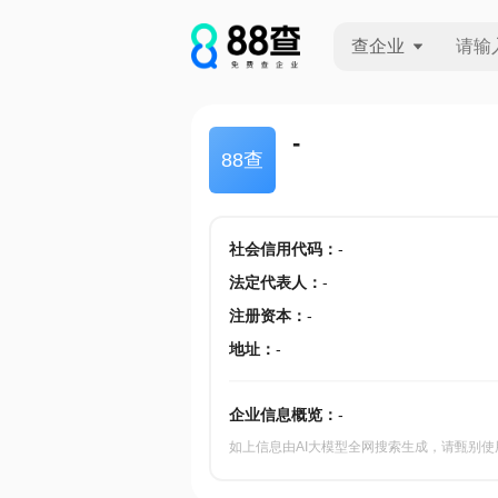
查企业
查企业
-
88查
查招投标
查产地
社会信用代码
：
-
法定代表人
：
-
注册资本
：
-
地址
：
-
企业信息概览：
-
如上信息由AI大模型全网搜索生成，请甄别使