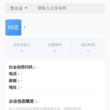
查企业
查企业
-
88查
查招投标
法定代表人
注册资本
成立时间
-
-
-
查产地
社会信用代码
：
-
电话
：
-
邮箱
：
-
地址
：
-
企业信息概览：
-
如上信息由AI大模型全网搜索生成，请甄别使用!