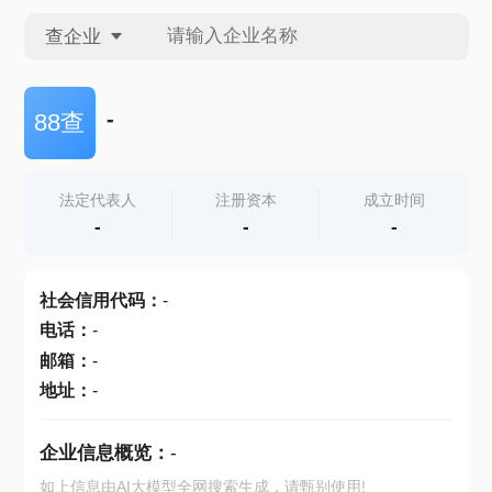
查企业
查企业
-
88查
查招投标
法定代表人
注册资本
成立时间
-
-
-
查产地
社会信用代码
：
-
电话
：
-
邮箱
：
-
地址
：
-
企业信息概览：
-
如上信息由AI大模型全网搜索生成，请甄别使用!