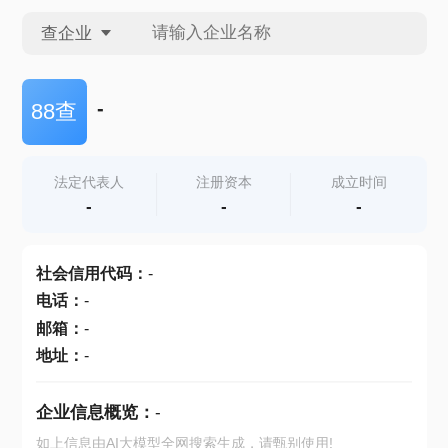
查企业
查企业
-
88查
查招投标
法定代表人
注册资本
成立时间
-
-
-
查产地
社会信用代码
：
-
电话
：
-
邮箱
：
-
地址
：
-
企业信息概览：
-
如上信息由AI大模型全网搜索生成，请甄别使用!