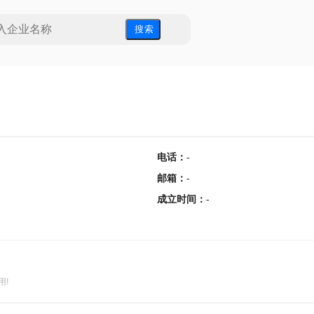
搜 索
电话
：
-
邮箱
：
-
成立时间
：
-
用!