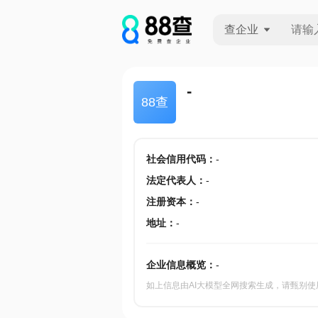
查企业
查企业
-
88查
查招投标
查产地
社会信用代码
：
-
法定代表人
：
-
注册资本
：
-
地址
：
-
企业信息概览：
-
如上信息由AI大模型全网搜索生成，请甄别使