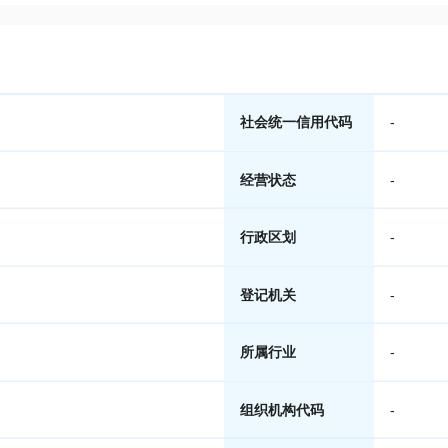
社会统一信用代码
-
经营状态
-
行政区划
-
登记机关
-
所属行业
-
组织机构代码
-