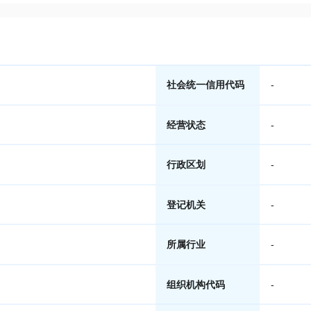
社会统一信用代码
-
经营状态
-
行政区划
-
登记机关
-
所属行业
-
组织机构代码
-