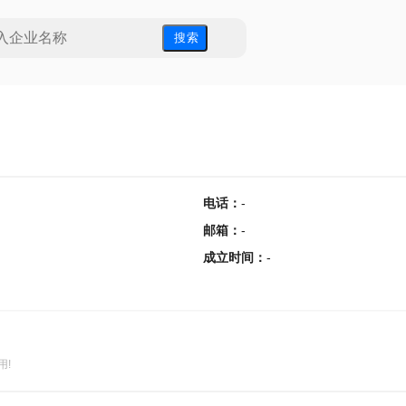
搜 索
电话
：
-
邮箱
：
-
成立时间
：
-
用!