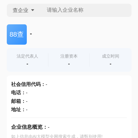
查企业
查企业
-
88查
查招投标
法定代表人
注册资本
成立时间
-
-
-
查产地
社会信用代码
：
-
电话
：
-
邮箱
：
-
地址
：
-
企业信息概览：
-
如上信息由AI大模型全网搜索生成，请甄别使用!