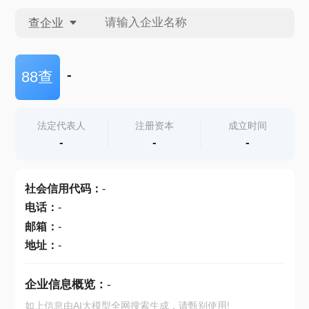
查企业
查企业
-
88查
查招投标
法定代表人
注册资本
成立时间
-
-
-
查产地
社会信用代码
：
-
电话
：
-
邮箱
：
-
地址
：
-
企业信息概览：
-
如上信息由AI大模型全网搜索生成，请甄别使用!