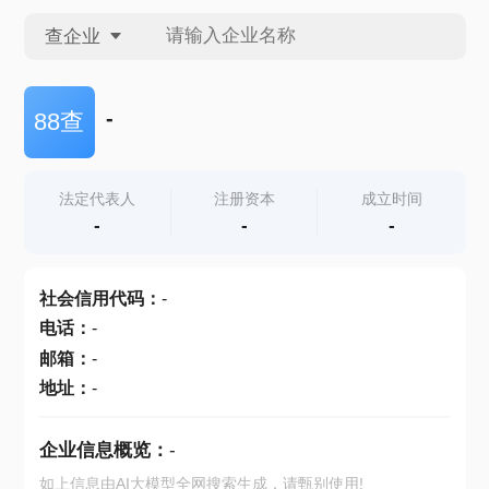
查企业
查企业
-
88查
查招投标
法定代表人
注册资本
成立时间
-
-
-
查产地
社会信用代码
：
-
电话
：
-
邮箱
：
-
地址
：
-
企业信息概览：
-
如上信息由AI大模型全网搜索生成，请甄别使用!