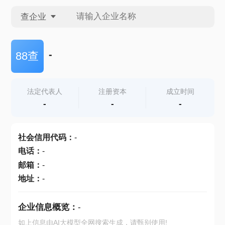
查企业
查企业
-
88查
查招投标
法定代表人
注册资本
成立时间
-
-
-
查产地
社会信用代码
：
-
电话
：
-
邮箱
：
-
地址
：
-
企业信息概览：
-
如上信息由AI大模型全网搜索生成，请甄别使用!