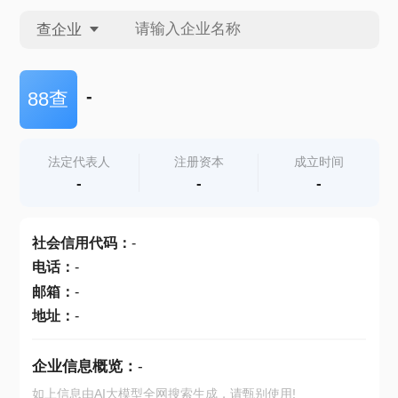
查企业
查企业
-
88查
查招投标
法定代表人
注册资本
成立时间
-
-
-
查产地
社会信用代码
：
-
电话
：
-
邮箱
：
-
地址
：
-
企业信息概览：
-
如上信息由AI大模型全网搜索生成，请甄别使用!