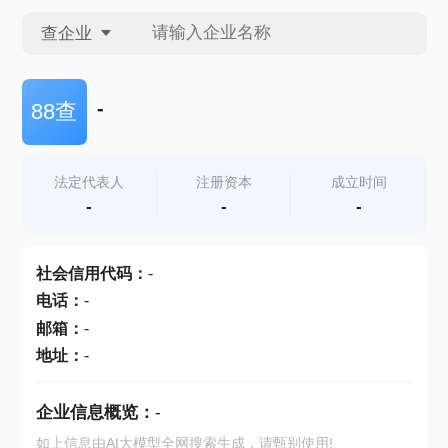
查企业
查企业
-
88查
查招投标
法定代表人
注册资本
成立时间
-
-
-
查产地
社会信用代码
：
-
电话
：
-
邮箱
：
-
地址
：
-
企业信息概览：
-
如上信息由AI大模型全网搜索生成，请甄别使用!