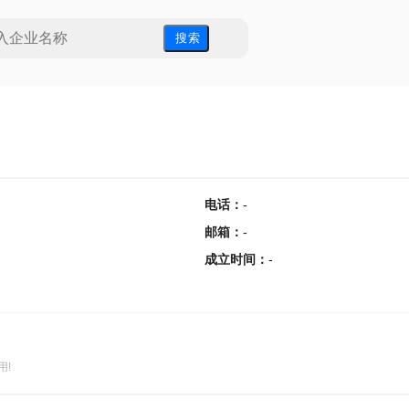
搜 索
电话
：
-
邮箱
：
-
成立时间
：
-
用!