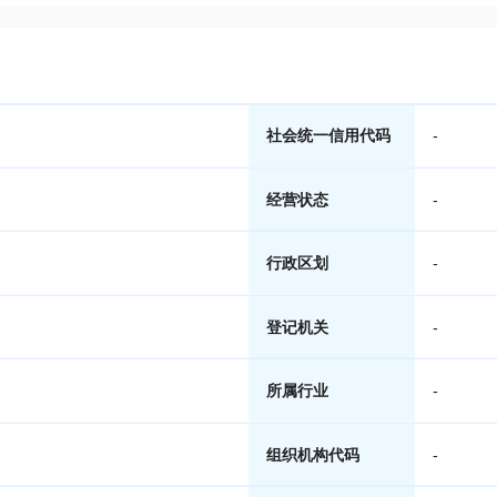
社会统一信用代码
-
经营状态
-
行政区划
-
登记机关
-
所属行业
-
组织机构代码
-