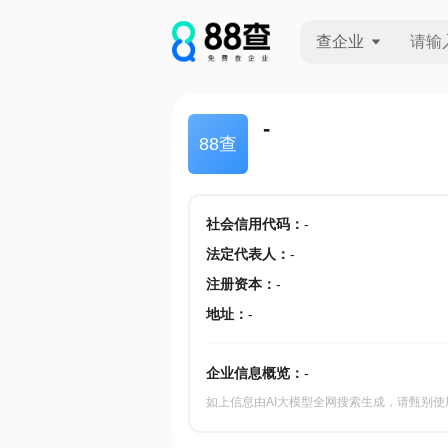
查企业
查企业
-
88查
查招投标
查产地
社会信用代码
：
-
法定代表人
：
-
注册资本
：
-
地址
：
-
企业信息概览：
-
如上信息由AI大模型全网搜索生成，请甄别使