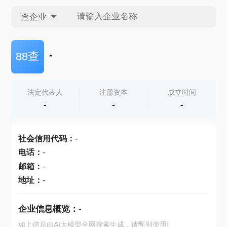
查企业
查企业
-
88查
查招投标
法定代表人
注册资本
成立时间
-
-
-
查产地
社会信用代码
：
-
电话
：
-
邮箱
：
-
地址
：
-
企业信息概览：
-
如上信息由AI大模型全网搜索生成，请甄别使用!