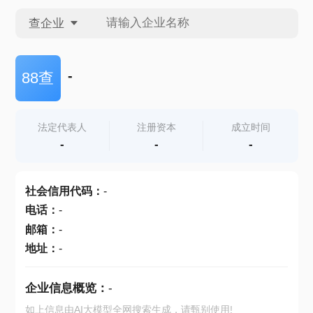
查企业
查企业
-
88查
查招投标
法定代表人
注册资本
成立时间
-
-
-
查产地
社会信用代码
：
-
电话
：
-
邮箱
：
-
地址
：
-
企业信息概览：
-
如上信息由AI大模型全网搜索生成，请甄别使用!