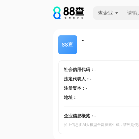
查企业
查企业
-
88查
查招投标
查产地
社会信用代码
：
-
法定代表人
：
-
注册资本
：
-
地址
：
-
企业信息概览：
-
如上信息由AI大模型全网搜索生成，请甄别使