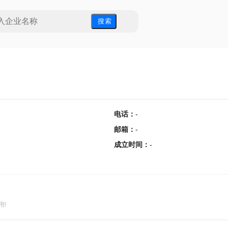
搜 索
电话
：
-
邮箱
：
-
成立时间
：
-
用!