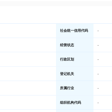
社会统一信用代码
-
经营状态
-
行政区划
-
登记机关
-
所属行业
-
组织机构代码
-