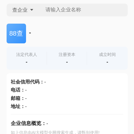
查企业
查企业
-
88查
查招投标
法定代表人
注册资本
成立时间
-
-
-
查产地
社会信用代码
：
-
电话
：
-
邮箱
：
-
地址
：
-
企业信息概览：
-
如上信息由AI大模型全网搜索生成，请甄别使用!