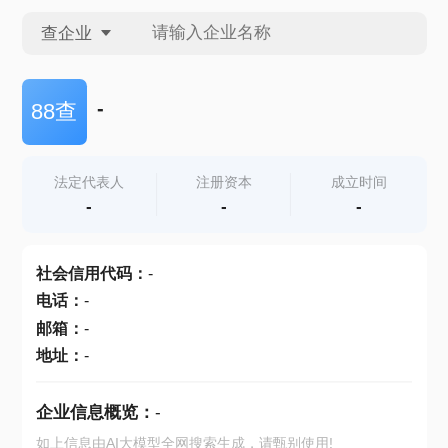
查企业
查企业
-
88查
查招投标
法定代表人
注册资本
成立时间
-
-
-
查产地
社会信用代码
：
-
电话
：
-
邮箱
：
-
地址
：
-
企业信息概览：
-
如上信息由AI大模型全网搜索生成，请甄别使用!