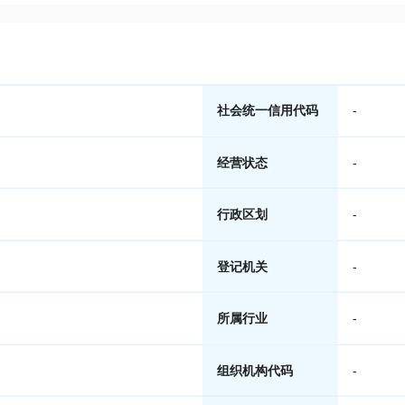
社会统一信用代码
-
经营状态
-
行政区划
-
登记机关
-
所属行业
-
组织机构代码
-