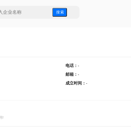
搜 索
电话
：
-
邮箱
：
-
成立时间
：
-
用!