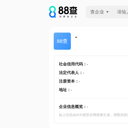
查企业
查企业
-
88查
查招投标
查产地
社会信用代码
：
-
法定代表人
：
-
注册资本
：
-
地址
：
-
企业信息概览：
-
如上信息由AI大模型全网搜索生成，请甄别使