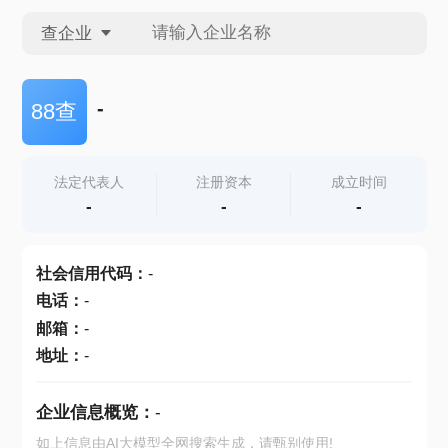
查企业
查企业
-
88查
查招投标
法定代表人
注册资本
成立时间
-
-
-
查产地
社会信用代码
：
-
电话
：
-
邮箱
：
-
地址
：
-
企业信息概览：
-
如上信息由AI大模型全网搜索生成，请甄别使用!