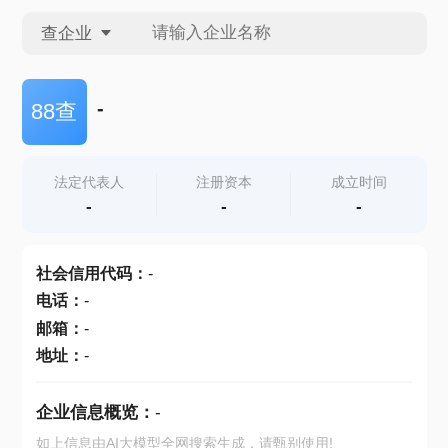
查企业
查企业
-
88查
查招投标
法定代表人
注册资本
成立时间
-
-
-
查产地
社会信用代码
：
-
电话
：
-
邮箱
：
-
地址
：
-
企业信息概览：
-
如上信息由AI大模型全网搜索生成，请甄别使用!