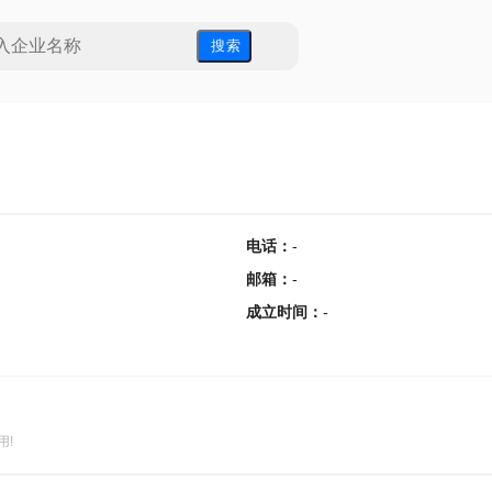
搜 索
电话
：
-
邮箱
：
-
成立时间
：
-
用!