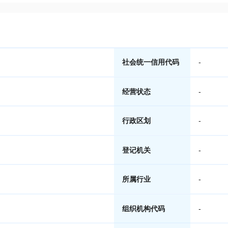
社会统一信用代码
-
经营状态
-
行政区划
-
登记机关
-
所属行业
-
组织机构代码
-