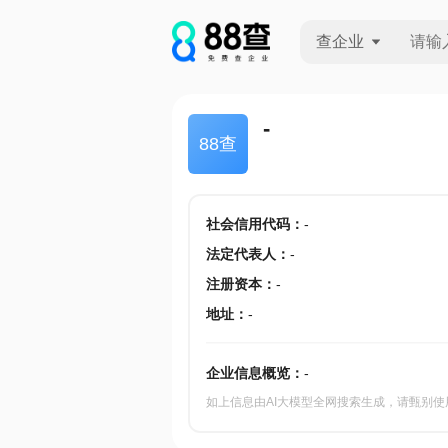
查企业
查企业
-
88查
查招投标
查产地
社会信用代码
：
-
法定代表人
：
-
注册资本
：
-
地址
：
-
企业信息概览：
-
如上信息由AI大模型全网搜索生成，请甄别使