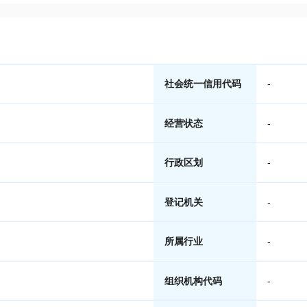
社会统一信用代码
-
经营状态
-
行政区划
-
登记机关
-
所属行业
-
组织机构代码
-