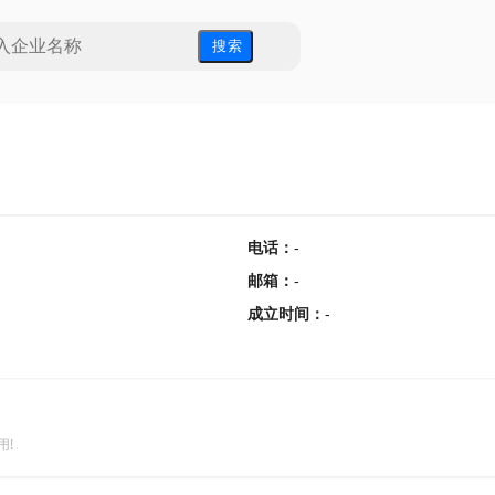
搜 索
电话
：
-
邮箱
：
-
成立时间
：
-
用!