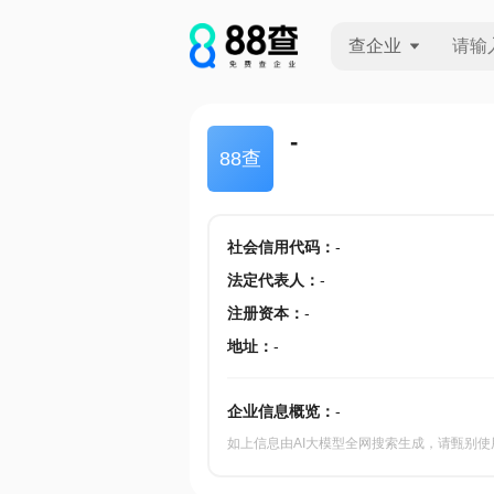
查企业
查企业
-
88查
查招投标
查产地
社会信用代码
：
-
法定代表人
：
-
注册资本
：
-
地址
：
-
企业信息概览：
-
如上信息由AI大模型全网搜索生成，请甄别使