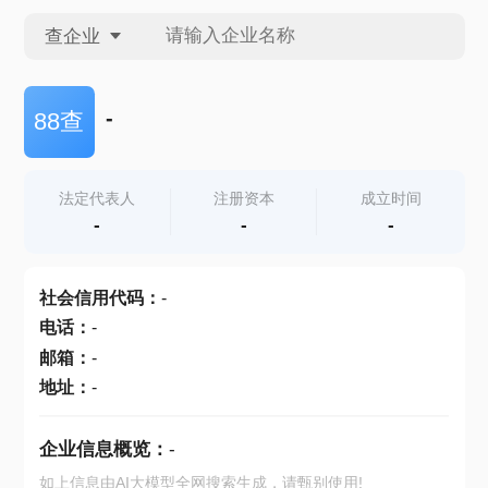
查企业
查企业
-
88查
查招投标
法定代表人
注册资本
成立时间
-
-
-
查产地
社会信用代码
：
-
电话
：
-
邮箱
：
-
地址
：
-
企业信息概览：
-
如上信息由AI大模型全网搜索生成，请甄别使用!