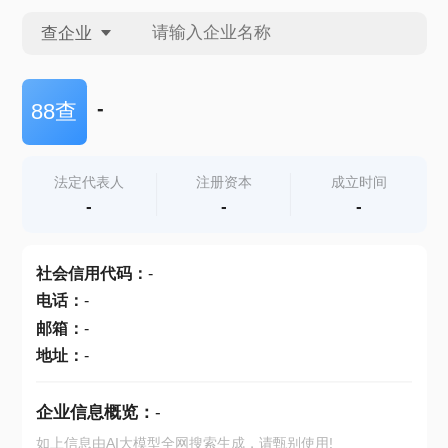
查企业
查企业
-
88查
查招投标
法定代表人
注册资本
成立时间
-
-
-
查产地
社会信用代码
：
-
电话
：
-
邮箱
：
-
地址
：
-
企业信息概览：
-
如上信息由AI大模型全网搜索生成，请甄别使用!