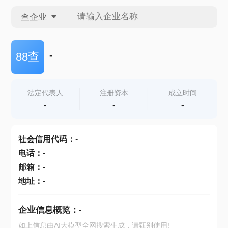
查企业
查企业
-
88查
查招投标
法定代表人
注册资本
成立时间
-
-
-
查产地
社会信用代码
：
-
电话
：
-
邮箱
：
-
地址
：
-
企业信息概览：
-
如上信息由AI大模型全网搜索生成，请甄别使用!