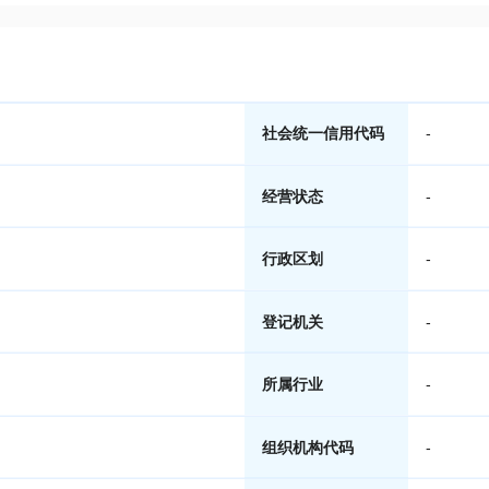
社会统一信用代码
-
经营状态
-
行政区划
-
登记机关
-
所属行业
-
组织机构代码
-