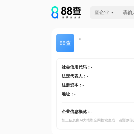
查企业
查企业
-
88查
查招投标
查产地
社会信用代码
：
-
法定代表人
：
-
注册资本
：
-
地址
：
-
企业信息概览：
-
如上信息由AI大模型全网搜索生成，请甄别使