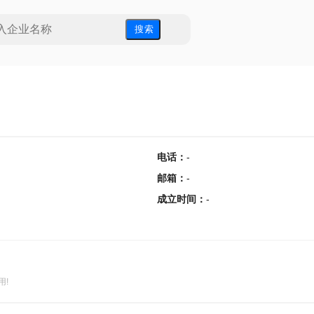
搜 索
电话
：
-
邮箱
：
-
成立时间
：
-
用!