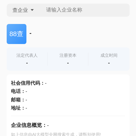
查企业
查企业
-
88查
查招投标
法定代表人
注册资本
成立时间
-
-
-
查产地
社会信用代码
：
-
电话
：
-
邮箱
：
-
地址
：
-
企业信息概览：
-
如上信息由AI大模型全网搜索生成，请甄别使用!