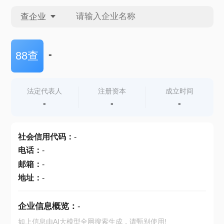
查企业
查企业
-
88查
查招投标
法定代表人
注册资本
成立时间
-
-
-
查产地
社会信用代码
：
-
电话
：
-
邮箱
：
-
地址
：
-
企业信息概览：
-
如上信息由AI大模型全网搜索生成，请甄别使用!