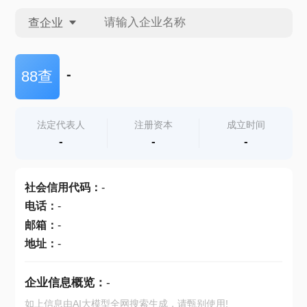
查企业
查企业
-
88查
查招投标
法定代表人
注册资本
成立时间
-
-
-
查产地
社会信用代码
：
-
电话
：
-
邮箱
：
-
地址
：
-
企业信息概览：
-
如上信息由AI大模型全网搜索生成，请甄别使用!