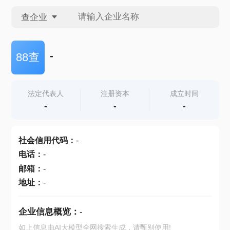
查企业
查企业
-
88查
查招投标
法定代表人
注册资本
成立时间
-
-
-
查产地
社会信用代码
：
-
电话
：
-
邮箱
：
-
地址
：
-
企业信息概览：
-
如上信息由AI大模型全网搜索生成，请甄别使用!