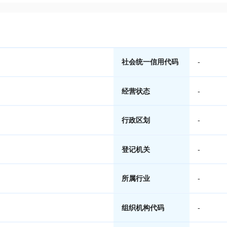
社会统一信用代码
-
经营状态
-
行政区划
-
登记机关
-
所属行业
-
组织机构代码
-