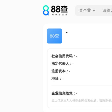
查企业
查企业
-
88查
查招投标
查产地
社会信用代码
：
-
法定代表人
：
-
注册资本
：
-
地址
：
-
企业信息概览：
-
如上信息由AI大模型全网搜索生成，请甄别使