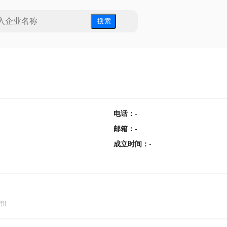
搜 索
电话
：
-
邮箱
：
-
成立时间
：
-
用!