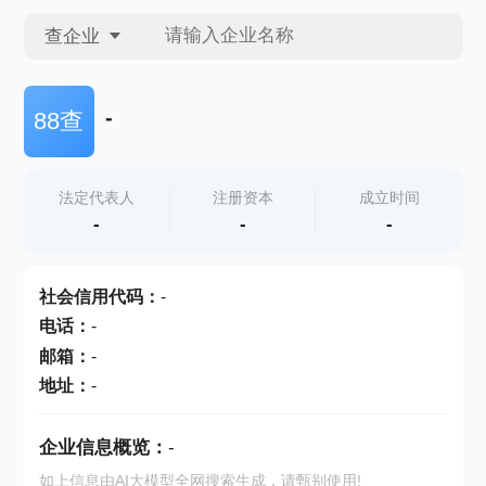
查企业
查企业
-
88查
查招投标
法定代表人
注册资本
成立时间
-
-
-
查产地
社会信用代码
：
-
电话
：
-
邮箱
：
-
地址
：
-
企业信息概览：
-
如上信息由AI大模型全网搜索生成，请甄别使用!