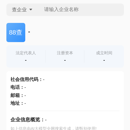
查企业
查企业
-
88查
查招投标
法定代表人
注册资本
成立时间
-
-
-
查产地
社会信用代码
：
-
电话
：
-
邮箱
：
-
地址
：
-
企业信息概览：
-
如上信息由AI大模型全网搜索生成，请甄别使用!