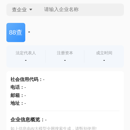
查企业
查企业
-
88查
查招投标
法定代表人
注册资本
成立时间
-
-
-
查产地
社会信用代码
：
-
电话
：
-
邮箱
：
-
地址
：
-
企业信息概览：
-
如上信息由AI大模型全网搜索生成，请甄别使用!