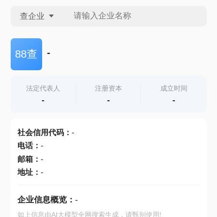
查企业
查企业
-
88查
查招投标
法定代表人
注册资本
成立时间
-
-
-
查产地
社会信用代码
：
-
电话
：
-
邮箱
：
-
地址
：
-
企业信息概览：
-
如上信息由AI大模型全网搜索生成，请甄别使用!