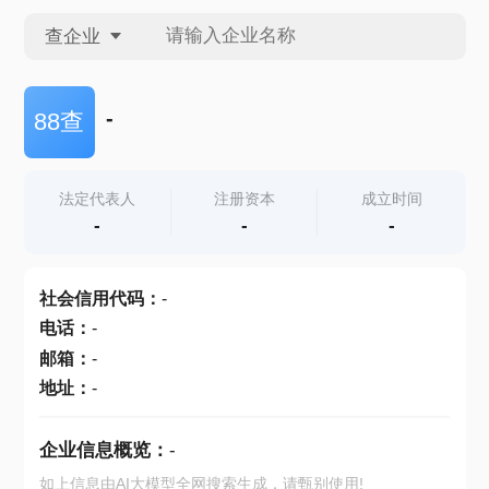
查企业
查企业
-
88查
查招投标
法定代表人
注册资本
成立时间
-
-
-
查产地
社会信用代码
：
-
电话
：
-
邮箱
：
-
地址
：
-
企业信息概览：
-
如上信息由AI大模型全网搜索生成，请甄别使用!