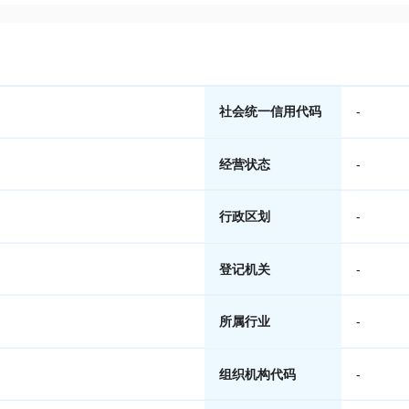
社会统一信用代码
-
经营状态
-
行政区划
-
登记机关
-
所属行业
-
组织机构代码
-