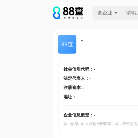
查企业
查企业
-
88查
查招投标
查产地
社会信用代码
：
-
法定代表人
：
-
注册资本
：
-
地址
：
-
企业信息概览：
-
如上信息由AI大模型全网搜索生成，请甄别使