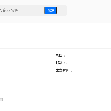
搜 索
电话
：
-
邮箱
：
-
成立时间
：
-
用!