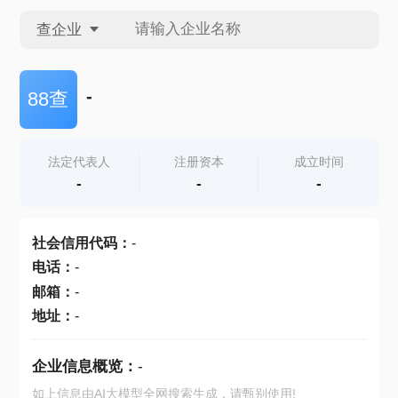
查企业
查企业
-
88查
查招投标
法定代表人
注册资本
成立时间
-
-
-
查产地
社会信用代码
：
-
电话
：
-
邮箱
：
-
地址
：
-
企业信息概览：
-
如上信息由AI大模型全网搜索生成，请甄别使用!