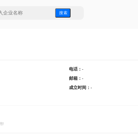
搜 索
电话
：
-
邮箱
：
-
成立时间
：
-
用!