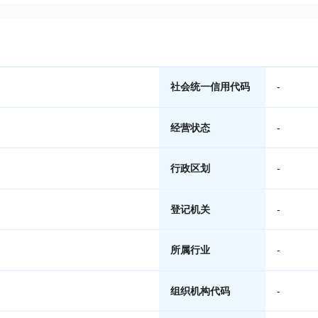
社会统一信用代码
-
经营状态
-
行政区划
-
登记机关
-
所属行业
-
组织机构代码
-