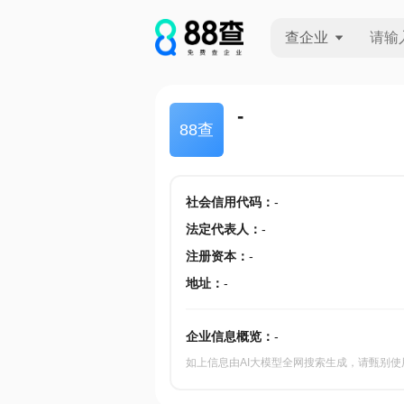
查企业
查企业
-
88查
查招投标
查产地
社会信用代码
：
-
法定代表人
：
-
注册资本
：
-
地址
：
-
企业信息概览：
-
如上信息由AI大模型全网搜索生成，请甄别使