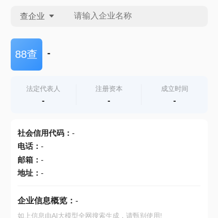
查企业
查企业
-
88查
查招投标
法定代表人
注册资本
成立时间
-
-
-
查产地
社会信用代码
：
-
电话
：
-
邮箱
：
-
地址
：
-
企业信息概览：
-
如上信息由AI大模型全网搜索生成，请甄别使用!