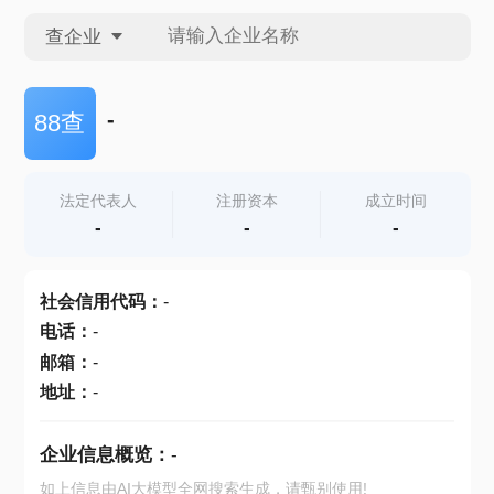
查企业
查企业
-
88查
查招投标
法定代表人
注册资本
成立时间
-
-
-
查产地
社会信用代码
：
-
电话
：
-
邮箱
：
-
地址
：
-
企业信息概览：
-
如上信息由AI大模型全网搜索生成，请甄别使用!